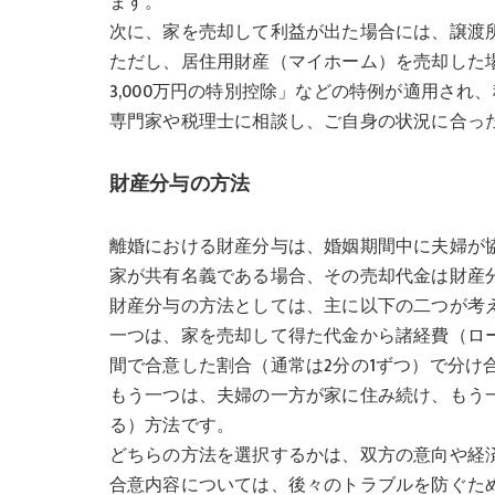
ます。
次に、家を売却して利益が出た場合には、譲渡
ただし、居住用財産（マイホーム）を売却した
3,000万円の特別控除」などの特例が適用さ
専門家や税理士に相談し、ご自身の状況に合っ
財産分与の方法
離婚における財産分与は、婚姻期間中に夫婦が
家が共有名義である場合、その売却代金は財産
財産分与の方法としては、主に以下の二つが考
一つは、家を売却して得た代金から諸経費（ロ
間で合意した割合（通常は2分の1ずつ）で分け
もう一つは、夫婦の一方が家に住み続け、もう
る）方法です。
どちらの方法を選択するかは、双方の意向や経
合意内容については、後々のトラブルを防ぐた