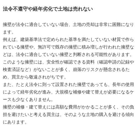
法令不遵守や経年劣化で土地は売れない
擁壁が法令に適合していない場合、土地の売却は非常に困難になり
ます。
例えば、建築基準法で定められた基準を満たしていない材質で作ら
れている擁壁や、無許可で既存の擁壁に積み増しが行われた擁壁な
どは、法令に適合していない擁壁と判断される可能性があります。
このような擁壁には、安全性が確認できる資料（確認申請の記録や
検査済証など）がないことが多く、崩落のリスクが懸念されるた
め、買主から敬遠されがちです。
また、たとえ法令に則って設置された擁壁であっても、長年の使用
によって経年劣化が進み、大規模な補修や建て替えが必要になるケ
ースも少なくありません。
擁壁の補修・建て替えには高額な費用がかかることが多く、その負
担を避けたいと考える買主は、そのような土地の購入を避ける傾向
にあります。